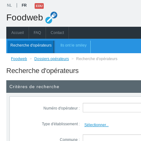
NL
FR
EDU
Foodweb
Accueil
FAQ
Contact
Recherche d'opérateurs
Ils ont le smiley
Foodweb
>
Dossiers opérateurs
>
Recherche d'opérateurs
Recherche d'opérateurs
Critères de recherche
Numéro d'opérateur :
Type d'établissement :
Sélectionner...
Commune :